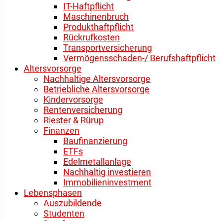
IT-Haftpflicht
Maschinenbruch
Produkthaftpflicht
Rückrufkosten
Transportversicherung
Vermögensschaden-/ Berufshaftpflicht
Altersvorsorge
Nachhaltige Altersvorsorge
Betriebliche Altersvorsorge
Kindervorsorge
Rentenversicherung
Riester & Rürup
Finanzen
Baufinanzierung
ETFs
Edelmetallanlage
Nachhaltig investieren
Immobilieninvestment
Lebensphasen
Auszubildende
Studenten