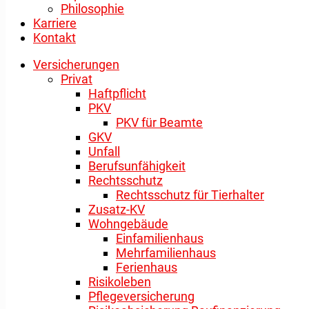
Philosophie
Karriere
Kontakt
Versicherungen
Privat
Haftpflicht
PKV
PKV für Beamte
GKV
Unfall
Berufsunfähigkeit
Rechtsschutz
Rechtsschutz für Tierhalter
Zusatz-KV
Wohngebäude
Einfamilienhaus
Mehrfamilienhaus
Ferienhaus
Risikoleben
Pflegeversicherung