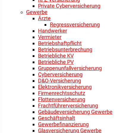
Private Cyberversicherung
Gewerbe
Ärzte
Regressversicherung
Handwerker
Vermieter
Betriebshaftpflicht
Betriebsunterbrechung
Betriebliche KV
Betriebliche PV
Gruppenunfallversicherung
Cyberversicherung
D&O-Versicherung
Elektronikversicherung
Firmenrechtsschutz
Flottenversicherung
Frachtführerversicherung
Gebäudeversicherung Gewerbe
Geschäftsinhalt
Gewerbefinanzierung
Glasversicherung Gewerbe