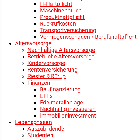
IT-Haftpflicht
Maschinenbruch
Produkthaftpflicht
Rückrufkosten
Transportversicherung
Vermögensschaden-/ Berufshaftpflicht
Altersvorsorge
Nachhaltige Altersvorsorge
Betriebliche Altersvorsorge
Kindervorsorge
Rentenversicherung
Riester & Rürup
Finanzen
Baufinanzierung
ETFs
Edelmetallanlage
Nachhaltig investieren
Immobilieninvestment
Lebensphasen
Auszubildende
Studenten