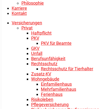
Philosophie
Karriere
Kontakt
Versicherungen
Privat
Haftpflicht
PKV
PKV für Beamte
GKV
Unfall
Berufsunfähigkeit
Rechtsschutz
Rechtsschutz für Tierhalter
Zusatz-KV
Wohngebäude
Einfamilienhaus
Mehrfamilienhaus
Ferienhaus
Risikoleben
Pflegeversicherung