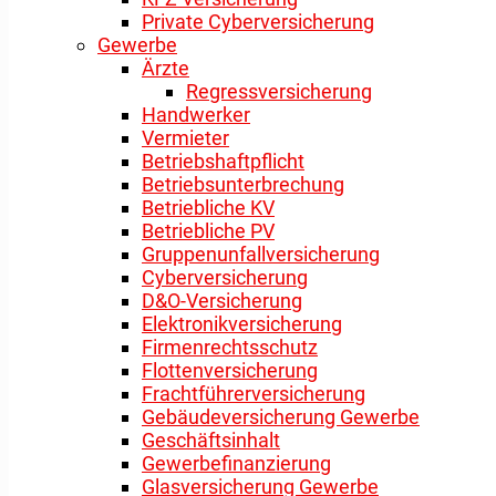
Private Cyberversicherung
Gewerbe
Ärzte
Regressversicherung
Handwerker
Vermieter
Betriebshaftpflicht
Betriebsunterbrechung
Betriebliche KV
Betriebliche PV
Gruppenunfallversicherung
Cyberversicherung
D&O-Versicherung
Elektronikversicherung
Firmenrechtsschutz
Flottenversicherung
Frachtführerversicherung
Gebäudeversicherung Gewerbe
Geschäftsinhalt
Gewerbefinanzierung
Glasversicherung Gewerbe