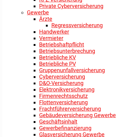
Private Cyberversicherung
Gewerbe
Ärzte
Regressversicherung
Handwerker
Vermieter
Betriebshaftpflicht
Betriebsunterbrechung
Betriebliche KV
Betriebliche PV
Gruppenunfallversicherung
Cyberversicherung
D&O-Versicherung
Elektronikversicherung
Firmenrechtsschutz
Flottenversicherung
Frachtführerversicherung
Gebäudeversicherung Gewerbe
Geschäftsinhalt
Gewerbefinanzierung
Glasversicherung Gewerbe