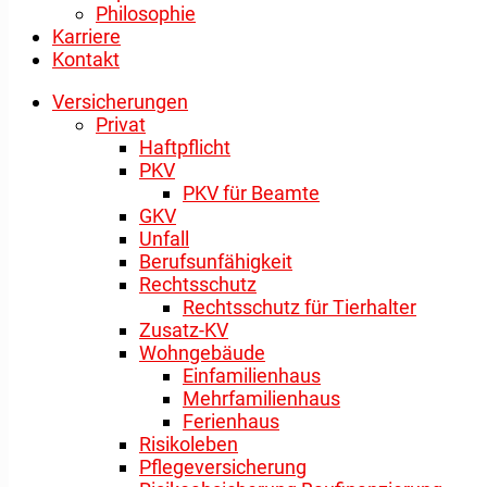
Philosophie
Karriere
Kontakt
Versicherungen
Privat
Haftpflicht
PKV
PKV für Beamte
GKV
Unfall
Berufsunfähigkeit
Rechtsschutz
Rechtsschutz für Tierhalter
Zusatz-KV
Wohngebäude
Einfamilienhaus
Mehrfamilienhaus
Ferienhaus
Risikoleben
Pflegeversicherung