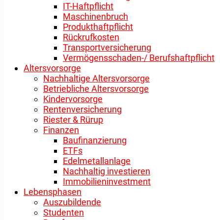
IT-Haftpflicht
Maschinenbruch
Produkthaftpflicht
Rückrufkosten
Transportversicherung
Vermögensschaden-/ Berufshaftpflicht
Altersvorsorge
Nachhaltige Altersvorsorge
Betriebliche Altersvorsorge
Kindervorsorge
Rentenversicherung
Riester & Rürup
Finanzen
Baufinanzierung
ETFs
Edelmetallanlage
Nachhaltig investieren
Immobilieninvestment
Lebensphasen
Auszubildende
Studenten