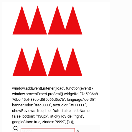
window.addEventListener('load', function(event) {
window.provenExpert.proSeal({ widgetId: "7c5936a8-
76bc-45bf-88cb-d5f5c66d5e7b", language:"de-DE",
bannerColor: "#ec0000", textColor: "#FFFFFF",
showReviews: true, hideDate: false, hideName:
false, bottom: "130px", stickyToSide: "right",
googleStars: true, zIndex: "9999", }) });
✕