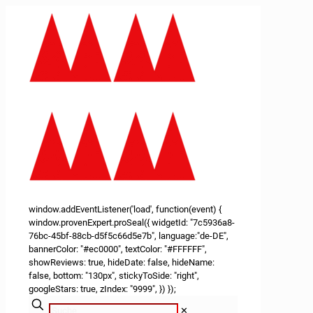
window.addEventListener('load', function(event) {
window.provenExpert.proSeal({ widgetId: "7c5936a8-
76bc-45bf-88cb-d5f5c66d5e7b", language:"de-DE",
bannerColor: "#ec0000", textColor: "#FFFFFF",
showReviews: true, hideDate: false, hideName:
false, bottom: "130px", stickyToSide: "right",
googleStars: true, zIndex: "9999", }) });
✕