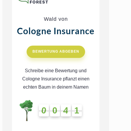
Wald von
Cologne Insurance
BEWERTUNG ABGEBEN
Schreibe eine Bewertung und
Cologne Insurance pflanzt einen
echten Baum in deinem Namen
0
0
4
1
0
0
4
1
4
1
4
1