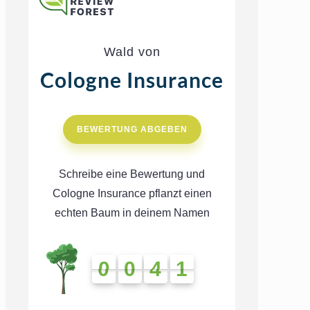
Wald von
Cologne Insurance
BEWERTUNG ABGEBEN
Schreibe eine Bewertung und
Cologne Insurance pflanzt einen
echten Baum in deinem Namen
0
0
4
1
0
0
4
1
4
1
4
1