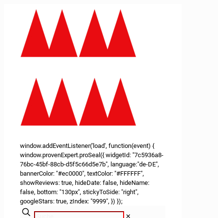
window.addEventListener('load', function(event) {
window.provenExpert.proSeal({ widgetId: "7c5936a8-
76bc-45bf-88cb-d5f5c66d5e7b", language:"de-DE",
bannerColor: "#ec0000", textColor: "#FFFFFF",
showReviews: true, hideDate: false, hideName:
false, bottom: "130px", stickyToSide: "right",
googleStars: true, zIndex: "9999", }) });
✕