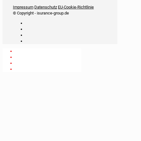
iSurance
Impressum
Datenschutz
EU-Cookie-Richtlinie
© Copyright - isurance-group.de