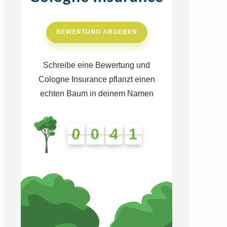
BEWERTUNG ABGEBEN
Schreibe eine Bewertung und
Cologne Insurance pflanzt einen
echten Baum in deinem Namen
0
0
4
1
0
0
4
1
4
1
4
1