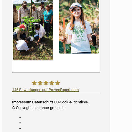
145
Bewertungen auf ProvenExpert.com
iSurance
Impressum
Datenschutz
EU-Cookie-Richtlinie
© Copyright - isurance-group.de