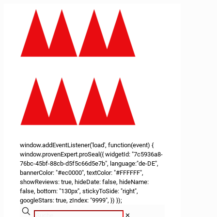
window.addEventListener('load', function(event) {
window.provenExpert.proSeal({ widgetId: "7c5936a8-
76bc-45bf-88cb-d5f5c66d5e7b", language:"de-DE",
bannerColor: "#ec0000", textColor: "#FFFFFF",
showReviews: true, hideDate: false, hideName:
false, bottom: "130px", stickyToSide: "right",
googleStars: true, zIndex: "9999", }) });
✕