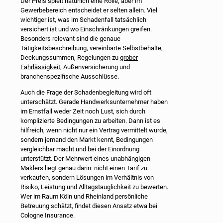
Der Preis spielt natürlich eine Rolle, aber im
Gewerbebereich entscheidet er selten allein. Viel
wichtiger ist, was im Schadenfall tatsächlich
versichert ist und wo Einschränkungen greifen.
Besonders relevant sind die genaue
Tätigkeitsbeschreibung, vereinbarte Selbstbehalte,
Deckungssummen, Regelungen zu
grober
Fahrlässigkeit
, Außenversicherung und
branchenspezifische Ausschlüsse.
Auch die Frage der Schadenbegleitung wird oft
unterschätzt. Gerade Handwerksunternehmer haben
im Ernstfall weder Zeit noch Lust, sich durch
komplizierte Bedingungen zu arbeiten. Dann ist es
hilfreich, wenn nicht nur ein Vertrag vermittelt wurde,
sondern jemand den Markt kennt, Bedingungen
vergleichbar macht und bei der Einordnung
unterstützt. Der Mehrwert eines unabhängigen
Maklers liegt genau darin: nicht einen Tarif zu
verkaufen, sondern Lösungen im Verhältnis von
Risiko, Leistung und Alltagstauglichkeit zu bewerten.
Wer im Raum Köln und Rheinland persönliche
Betreuung schätzt, findet diesen Ansatz etwa bei
Cologne Insurance.