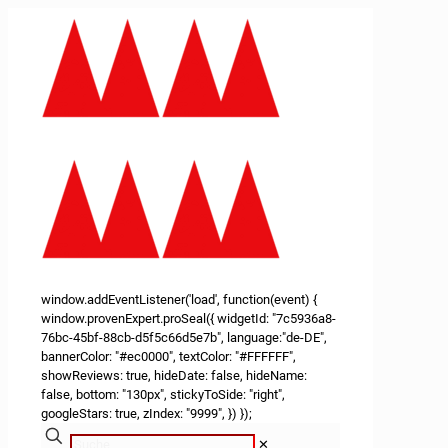
window.addEventListener('load', function(event) {
window.provenExpert.proSeal({ widgetId: "7c5936a8-
76bc-45bf-88cb-d5f5c66d5e7b", language:"de-DE",
bannerColor: "#ec0000", textColor: "#FFFFFF",
showReviews: true, hideDate: false, hideName:
false, bottom: "130px", stickyToSide: "right",
googleStars: true, zIndex: "9999", }) });
✕