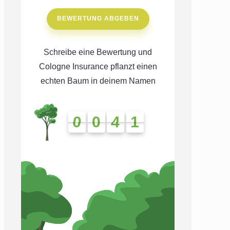
BEWERTUNG ABGEBEN
Schreibe eine Bewertung und
Cologne Insurance pflanzt einen
echten Baum in deinem Namen
0
0
4
1
0
0
4
1
4
1
4
1