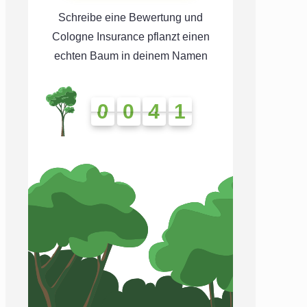
Schreibe eine Bewertung und
Cologne Insurance pflanzt einen
echten Baum in deinem Namen
0
0
4
1
0
0
4
1
4
1
4
1