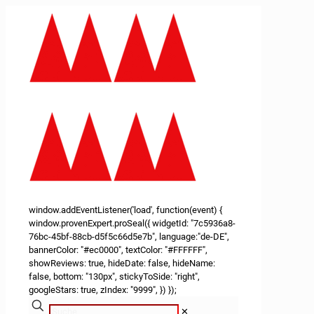
window.addEventListener('load', function(event) {
window.provenExpert.proSeal({ widgetId: "7c5936a8-
76bc-45bf-88cb-d5f5c66d5e7b", language:"de-DE",
bannerColor: "#ec0000", textColor: "#FFFFFF",
showReviews: true, hideDate: false, hideName:
false, bottom: "130px", stickyToSide: "right",
googleStars: true, zIndex: "9999", }) });
✕