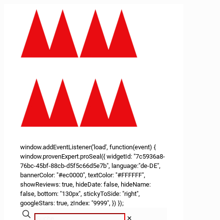
window.addEventListener('load', function(event) {
window.provenExpert.proSeal({ widgetId: "7c5936a8-
76bc-45bf-88cb-d5f5c66d5e7b", language:"de-DE",
bannerColor: "#ec0000", textColor: "#FFFFFF",
showReviews: true, hideDate: false, hideName:
false, bottom: "130px", stickyToSide: "right",
googleStars: true, zIndex: "9999", }) });
✕