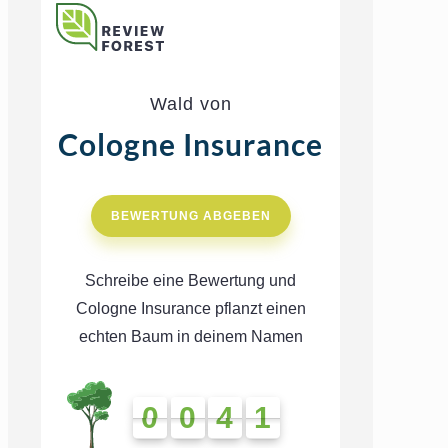
Wald von
Cologne Insurance
BEWERTUNG ABGEBEN
Schreibe eine Bewertung und
Cologne Insurance pflanzt einen
echten Baum in deinem Namen
0
0
4
1
0
0
4
1
4
1
4
1