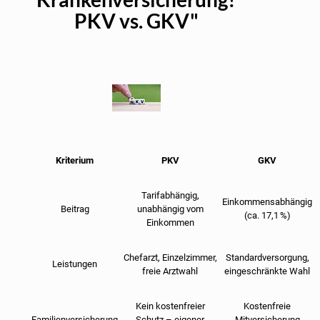
PKV vs. GKV"
Kriterium
PKV
GKV
Tarifabhängig,
Einkommensabhängig
Beitrag
unabhängig vom
(ca. 17,1 %)
Einkommen
Chefarzt, Einzelzimmer,
Standardversorgung,
Leistungen
freie Arztwahl
eingeschränkte Wahl
Kein kostenfreier
Kostenfreie
Familienversicherung
Schutz – eigener
Mitversicherung