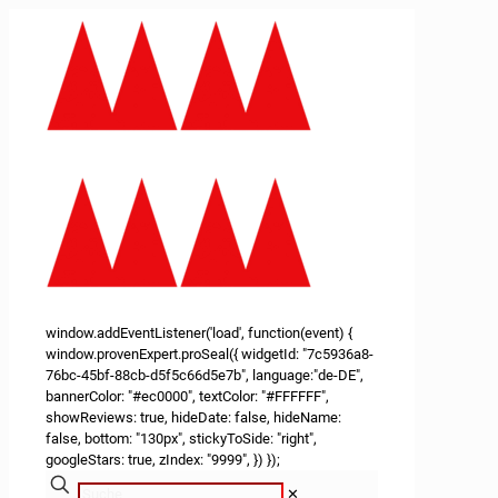
window.addEventListener('load', function(event) {
window.provenExpert.proSeal({ widgetId: "7c5936a8-
76bc-45bf-88cb-d5f5c66d5e7b", language:"de-DE",
bannerColor: "#ec0000", textColor: "#FFFFFF",
showReviews: true, hideDate: false, hideName:
false, bottom: "130px", stickyToSide: "right",
googleStars: true, zIndex: "9999", }) });
✕