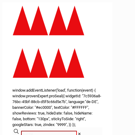
window.addEventListener('load', function(event) {
window.provenExpert.proSeal({ widgetId: "7c5936a8-
76bc-45bf-88cb-d5f5c66d5e7b", language:"de-DE",
bannerColor: "#ec0000", textColor: "#FFFFFF",
showReviews: true, hideDate: false, hideName:
false, bottom: "130px", stickyToSide: "right",
googleStars: true, zIndex: "9999", }) });
✕