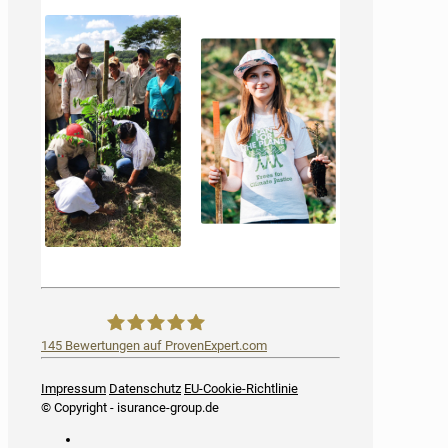
145
Bewertungen auf ProvenExpert.com
iSurance
Impressum
Datenschutz
EU-Cookie-Richtlinie
© Copyright - isurance-group.de