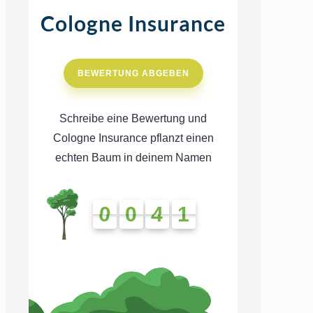
Cologne Insurance
BEWERTUNG ABGEBEN
Schreibe eine Bewertung und
Cologne Insurance pflanzt einen
echten Baum in deinem Namen
0
0
4
1
0
0
4
1
4
1
4
1