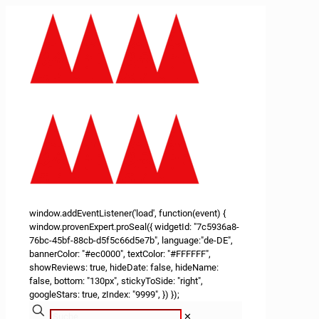
window.addEventListener('load', function(event) {
window.provenExpert.proSeal({ widgetId: "7c5936a8-
76bc-45bf-88cb-d5f5c66d5e7b", language:"de-DE",
bannerColor: "#ec0000", textColor: "#FFFFFF",
showReviews: true, hideDate: false, hideName:
false, bottom: "130px", stickyToSide: "right",
googleStars: true, zIndex: "9999", }) });
✕