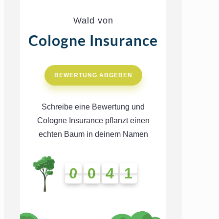
Wald von
Cologne Insurance
BEWERTUNG ABGEBEN
Schreibe eine Bewertung und
Cologne Insurance pflanzt einen
echten Baum in deinem Namen
0
0
4
1
0
0
4
1
4
1
4
1