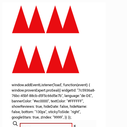
window.addEventListener('load', function(event) {
window.provenExpert.proSeal({ widgetId: "7c5936a8-
76bc-45bf-88cb-d5f5c66d5e7b", language:"de-DE",
bannerColor: "#ec0000", textColor: "#FFFFFF",
showReviews: true, hideDate: false, hideName:
false, bottom: "130px", stickyToSide: "right",
googleStars: true, zIndex: "9999", }) });
✕