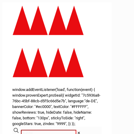
window.addEventListener('load', function(event) {
window.provenExpert.proSeal({ widgetId: "7c5936a8-
76bc-45bf-88cb-d5f5c66d5e7b", language:"de-DE",
bannerColor: "#ec0000", textColor: "#FFFFFF",
showReviews: true, hideDate: false, hideName:
false, bottom: "130px", stickyToSide: "right",
googleStars: true, zIndex: "9999", }) });
✕