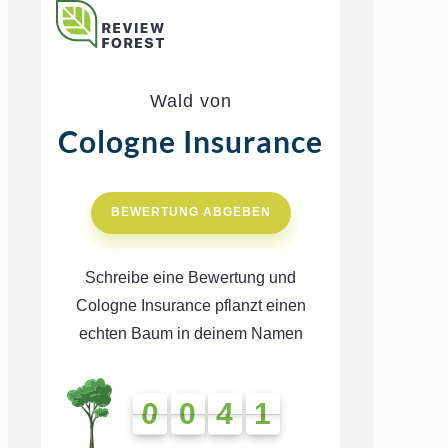
Wald von
Cologne Insurance
BEWERTUNG ABGEBEN
Schreibe eine Bewertung und
Cologne Insurance pflanzt einen
echten Baum in deinem Namen
0
0
4
1
0
0
4
1
4
1
4
1