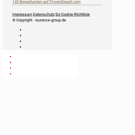
145
Bewertungen auf ProvenExpert.com
iSurance
Impressum
Datenschutz
EU-Cookie-Richtlinie
© Copyright - isurance-group.de