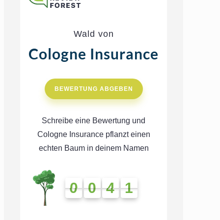
Wald von
Cologne Insurance
BEWERTUNG ABGEBEN
Schreibe eine Bewertung und
Cologne Insurance pflanzt einen
echten Baum in deinem Namen
0
0
4
1
0
0
4
1
4
1
4
1