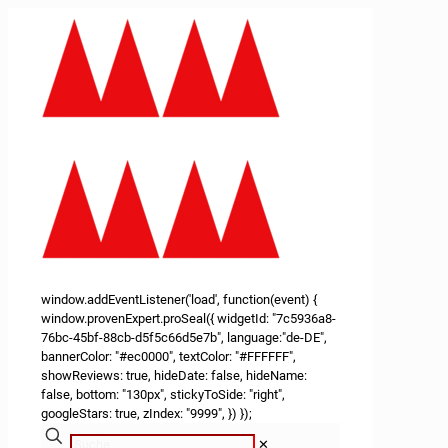
window.addEventListener('load', function(event) {
window.provenExpert.proSeal({ widgetId: "7c5936a8-
76bc-45bf-88cb-d5f5c66d5e7b", language:"de-DE",
bannerColor: "#ec0000", textColor: "#FFFFFF",
showReviews: true, hideDate: false, hideName:
false, bottom: "130px", stickyToSide: "right",
googleStars: true, zIndex: "9999", }) });
✕